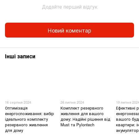
Додайте перший відгук
Новий коментар
Інші записи
16 серпня 2024
26 липня 2024
19 липня 202
Оптимізація
Комплект резервного
Ефективні 
енергоспоживання: вибір
живлення для вашого
енергонеза
ідеального комплекту
дому: Надійні рішення від
вашого буд
резервного живлення
Must та Pylontech
квартири: і
для дому
акумулятор