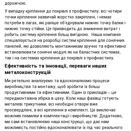
дорожчою.
У випадку кріплення до покрівлі з профнастилу, всі чотири
точки кріплення зазвичай жорстко закріплені, і немає
потреби в лагах, які раніше об’єднували нижню точку балки і
нижню точку стійки. Це призводить до зниження витрат і
робить систему кріплення більш вигідною. Наша компанія
спеціалізується на розробці систем кріплення для сонячних
панелей, які дозволяють монтажникам зручно та ефективно
встановлювати сонячні модулі як на баластних системах,
так і на системах кріплення до покрівлі з профнастилу.
Ефективність та інновації, переваги наших
металоконструкцій
Ми ретельно аналізуємо та вдосконалюємо процеси
виробництва та монтажу, щоб зробити їх більш
продуктивними та ефективними. Один із прикладів – це
передмонтажна збірка в цеху. Коли наші фахівці готують
металеві трикутники, всі необхідні отвори вже
просвердлені, а всі кріплення в комплекті. Це виключає
можливі помилки в комплектації і виробництві. Додатково,
ми самі встановлюємо наші конструкції, що дає нам
можливість постійно вдосконалювати їх під час реального