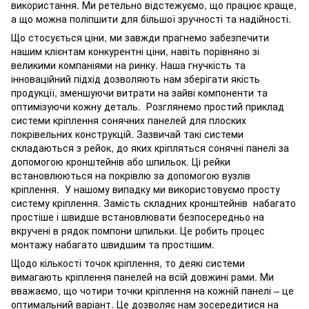
використання. Ми ретельно відстежуємо, що працює краще,
а що можна поліпшити для більшої зручності та надійності.
Що стосується ціни, ми завжди прагнемо забезпечити
нашим клієнтам конкурентні ціни, навіть порівняно зі
великими компаніями на ринку. Наша гнучкість та
інноваційний підхід дозволяють нам зберігати якість
продукції, зменшуючи витрати на зайві компоненти та
оптимізуючи кожну деталь. Розглянемо простий приклад
системи кріплення сонячних панелей для плоских
покрівельних конструкцій. Зазвичай такі системи
складаються з рейок, до яких кріпляться сонячні панелі за
допомогою кронштейнів або шпильок. Ці рейки
встановлюються на покрівлю за допомогою вузлів
кріплення. У нашому випадку ми використовуємо просту
систему кріплення. Замість складних кронштейнів набагато
простіше і швидше встановлювати безпосередньо на
вкручені в рядок помпони шпильки. Це робить процес
монтажу набагато швидшим та простішим.
Щодо кількості точок кріплення, то деякі системи
вимагають кріплення панелей на всій довжині рами. Ми
вважаємо, що чотири точки кріплення на кожній панелі – це
оптимальний варіант. Це дозволяє нам зосередитися на