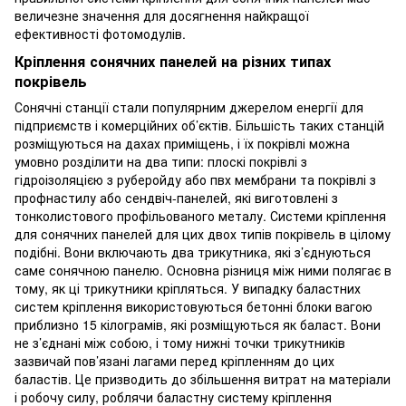
величезне значення для досягнення найкращої
ефективності фотомодулів.
Кріплення сонячних панелей на різних типах
покрівель
Сонячні станції стали популярним джерелом енергії для
підприємств і комерційних об’єктів. Більшість таких станцій
розміщуються на дахах приміщень, і їх покрівлі можна
умовно розділити на два типи: плоскі покрівлі з
гідроізоляцією з руберойду або пвх мембрани та покрівлі з
профнастилу або сендвіч-панелей, які виготовлені з
тонколистового профільованого металу. Системи кріплення
для сонячних панелей для цих двох типів покрівель в цілому
подібні. Вони включають два трикутника, які з’єднуються
саме сонячною панелю. Основна різниця між ними полягає в
тому, як ці трикутники кріпляться. У випадку баластних
систем кріплення використовуються бетонні блоки вагою
приблизно 15 кілограмів, які розміщуються як баласт. Вони
не з’єднані між собою, і тому нижні точки трикутників
зазвичай пов’язані лагами перед кріпленням до цих
баластів. Це призводить до збільшення витрат на матеріали
і робочу силу, роблячи баластну систему кріплення