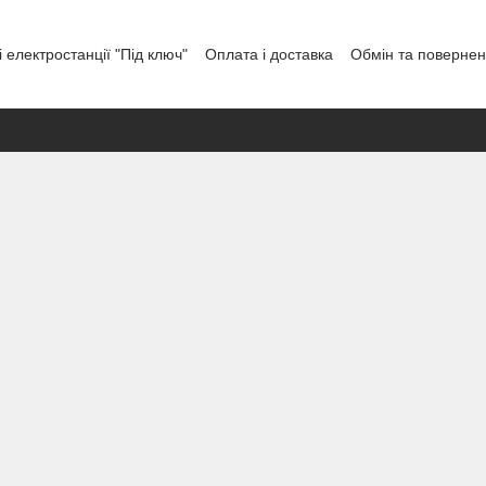
 електростанції "Під ключ"
Оплата і доставка
Обмін та поверне
тувача
Відгуки про магазин
Графік роботи