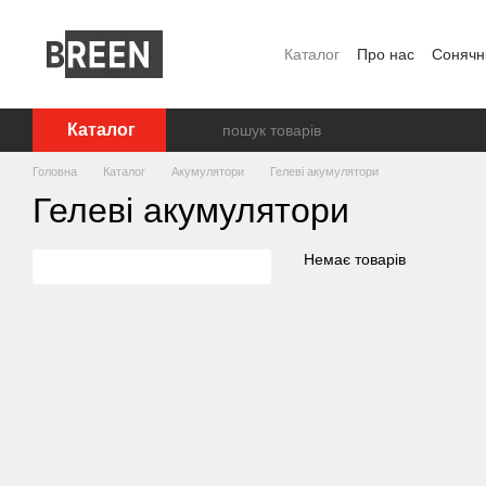
Перейти до основного контенту
Каталог
Про нас
Сонячні
FAQ
Блог
Угода корис
Каталог
Головна
Каталог
Акумулятори
Гелеві акумулятори
Гелеві акумулятори
Немає товарів