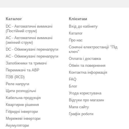
Каталог
Клієнтам
DC - Автоматичні вимикачі
Вхід до кабінету
(Постійний струм)
Каталог
AC - Автоматичні вимикачі
Про нас
(змінний струм)
Сонячні електростанції "Під
DC - Обмежувачі перенапруги
ключ"
AC - Обмежувачі перенапруги
Оплата і доставка
Запобіжники та тримачі
Обмін та повернення
Перемикачі та АВР
Контактна інформація
ПЗВ (RCD)
FAQ
Реле напруги
Блог
Щити розподільчі
Угода користувача
Кабельна продукція
Відгуки про магазин
Квартирне рішення
Мапа сайту
Гібридні інвертори
Графік роботи
Мережеві інвертори
Акумулятори