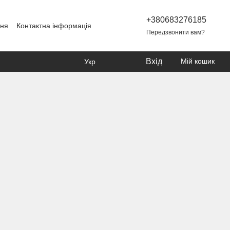
+380683276185
ння
Контактна інформація
Передзвонити вам?
Вхід
Мій кошик
Укр