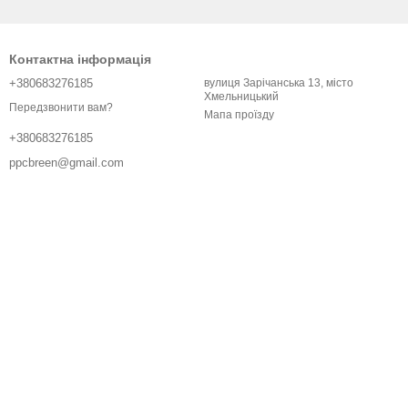
Контактна інформація
+380683276185
вулиця Зарічанська 13, місто
Хмельницький
Передзвонити вам?
Мапа проїзду
+380683276185
ppcbreen@gmail.com