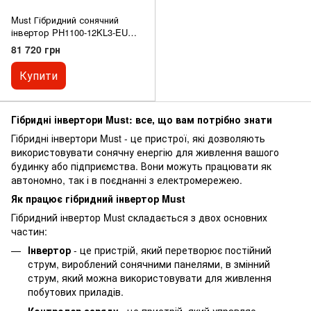
Must Гібридний сонячний
інвертор PH1100-12KL3-EU
2MPPT
81 720 грн
Купити
Гібридні інвертори Must: все, що вам потрібно знати
Гібридні інвертори Must - це пристрої, які дозволяють
використовувати сонячну енергію для живлення вашого
будинку або підприємства. Вони можуть працювати як
автономно, так і в поєднанні з електромережею.
Як працює гібридний інвертор Must
Гібридний інвертор Must складається з двох основних
частин:
Інвертор
- це пристрій, який перетворює постійний
струм, вироблений сонячними панелями, в змінний
струм, який можна використовувати для живлення
побутових приладів.