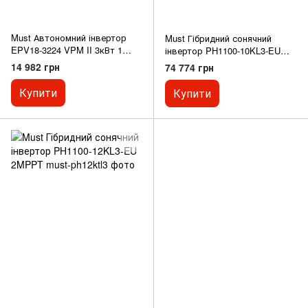
Must Автономний інвертор
Must Гібридний сонячний
EPV18-3224 VPM II 3кВт 1
інвертор PH1100-10KL3-EU
MPPT
2MPPT
14 982 грн
74 774 грн
Купити
Купити