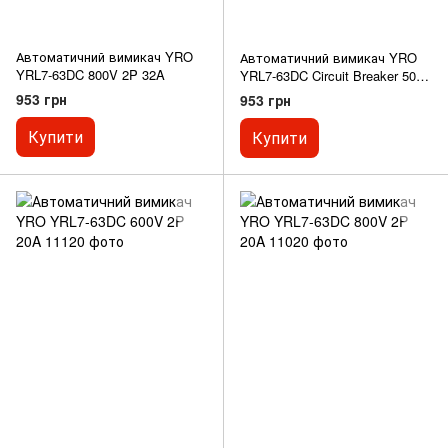
Автоматичний вимикач YRO
Автоматичний вимикач YRO
YRL7-63DC 800V 2P 32A
YRL7-63DC Circuit Breaker 500V
2P 63A
953 грн
953 грн
Купити
Купити