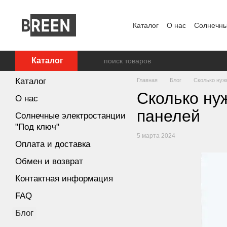
Перейти к основному контенту
Каталог
О нас
Солнечны
FAQ
Блог
Пользовате
Каталог
Каталог
Главная
Блог
Сколько нуж
Сколько ну
О нас
панелей
Солнечные электростанции
"Под ключ"
5 марта 2024
Оплата и доставка
Обмен и возврат
Контактная информация
FAQ
Блог