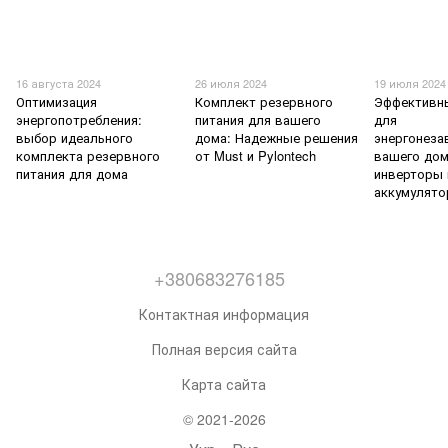
16 августа 2024
26 июля 2024
19 июля 2024
Оптимизация
Комплект резервного
Эффективн
энергопотребления:
питания для вашего
для
выбор идеального
дома: Надежные решения
энергонеза
комплекта резервного
от Must и Pylontech
вашего дом
питания для дома
инверторы 
аккумулят
+380683276185
Контактная информация
Полная версия сайта
Карта сайта
© 2021-2026