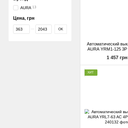
13
AURA
Цена, грн
От Цена, грн
До Цена, грн
OK
Автоматический вы
AURA YRM1-125 3P 
AC (MCCB
1 457 грн
ХИТ