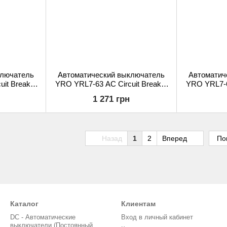
ключатель
Автоматический выключатель
Автоматич
it Breaker
YRO YRL7-63 AC Circuit Breaker
YRO YRL7-63
 100A
6KA 4P 230Vac 80A
6KA 3
1 271 грн
Назад
1
2
Вперед
По
Каталог
Клиентам
DC - Автоматические
Вход в личный кабинет
выключатели (Постоянный