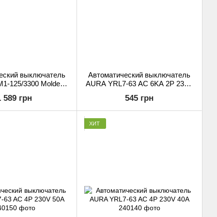
еский выключатель
Автоматический выключатель
1-125/3300 Molded
AURA YRL7-63 AC 6KA 2P 230V
t Breaker 3P 32A 400V
50A
1 589 грн
545 грн
ХИТ