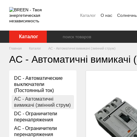
Перейти к основному контенту
Каталог
О нас
Солнечны
FAQ
Блог
Пользовате
Каталог
Главная
Каталог
AC - Автоматичні вимикачі (змінний струм)
AC - Автоматичні вимикачі 
DC - Автоматические
выключатели
(Постоянный ток)
AC - Автоматичні
вимикачі (змінний струм)
DC - Ограничители
перенапряжения
AC - Ограничители
перенапряжения