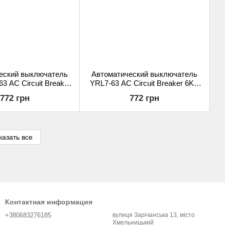
еский выключатель
Автоматический выключатель
 AC Circuit Breaker
YRL7-63 AC Circuit Breaker 6KA
P 230Vac 100A
3P 230Vac 80A
772 грн
772 грн
казать все
Контактная информация
+380683276185
вулиця Зарічанська 13, місто
Хмельницький