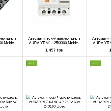
ключатель
Автоматический выключатель
Автоматич
0 Molded
AURA YRM1-125/3300 Molded
AURA YRM
r 3P 100A
Case Circuit Breaker 3P 63A 400V
Case Circui
1 457 грн
ХИТ
ХИТ