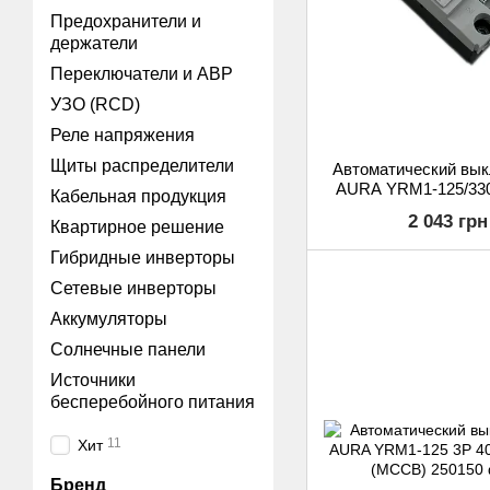
Предохранители и
держатели
Переключатели и АВР
УЗО (RCD)
Реле напряжения
Щиты распределители
Автоматический вы
AURA YRM1-125/330
Кабельная продукция
Case Circuit Breake
2 043 грн
Квартирное решение
400V
Гибридные инверторы
Сетевые инверторы
Аккумуляторы
Солнечные панели
Источники
бесперебойного питания
11
Хит
Бренд