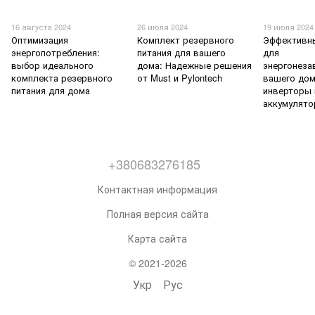
16 августа 2024
26 июля 2024
19 июля 2024
Оптимизация
Комплект резервного
Эффективн
энергопотребления:
питания для вашего
для
выбор идеального
дома: Надежные решения
энергонеза
комплекта резервного
от Must и Pylontech
вашего дом
питания для дома
инверторы 
аккумулят
+380683276185
Контактная информация
Полная версия сайта
Карта сайта
© 2021-2026
Укр
Рус