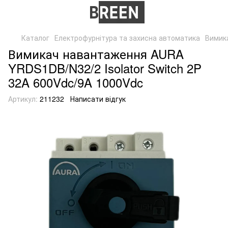
Каталог
Електрофурнітура та захисна автоматика
Вимика
Вимикач навантаження AURA
YRDS1DB/N32/2 Isolator Switch 2P
32A 600Vdc/9A 1000Vdc
Артикул:
211232
Написати відгук