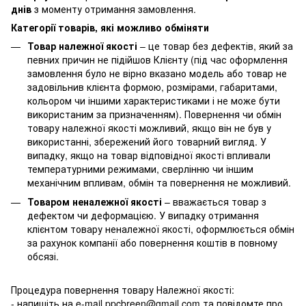
днів
з моменту отримання замовлення.
Категорії товарів, які можливо обміняти
Товар належної якості
– це товар без дефектів, який за
певних причин не підійшов Клієнту (під час оформлення
замовлення було не вірно вказано модель або товар не
задовільнив клієнта формою, розмірами, габаритами,
кольором чи іншими характеристиками і не може бути
використаним за призначенням). Повернення чи обмін
товару належної якості можливий, якщо він не був у
використанні, збережений його товарний вигляд. У
випадку, якщо на товар відповідної якості впливали
температурними режимами, сверлінню чи іншим
механічним впливам, обмін та повернення не можливий.
Товаром неналежної якості
– вважається товар з
дефектом чи деформацією. У випадку отримання
клієнтом товару неналежної якості, оформлюється обмін
за рахунок компанії або повернення коштів в повному
обсязі.
Процедура повернення товару Належної якості:
- напишіть на e-mail ppcbreen@gmail.com та повідомте про