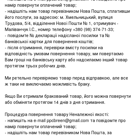
намір повернути оплачений товар;
- надішліть нам товар перевізником Нова Пошта, сплативши
його послуги, за адресою: м. Хмельницький, вулиця
Трудова, 5/4, відділення Нової Пошти № 1, отримувач -
Маліванчук І.С., номер телефону
+380 (98) 374-71-33
;
- повідомте № декларації надісланої посилки та №
банківської картки для повернення коштів;
- після отримання, перевірки вмісту посилки на
відповідність умовам повернення товару, ми повертаємо
Вам гроші на банківську карту або надсилаємо інший товар
протягом трьох робочих днів.
Ми ретельно перевіряємо товар перед відправкою, але все
ж таки не виключаємо можливість браку.
Якщо Ви отримали бракований товар, його можна повернути
або обміняти протягом 14 днів з дня отримання.
Процедура повернення товару Неналежної якості:
- напишіть на e-mail ppcbreen@gmail.com та повідомте про
намір повернути оплачений товар;
- надішліть нам товар перевізником Нова Пошта, за