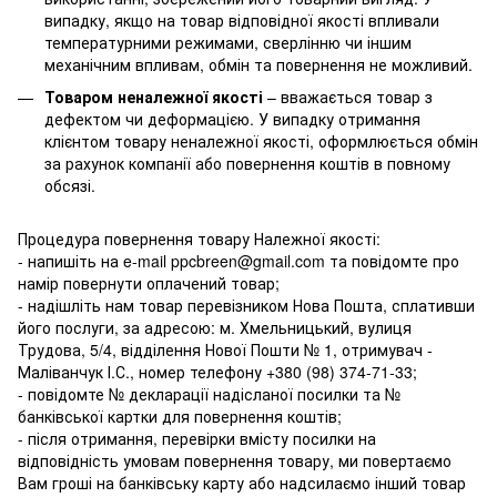
випадку, якщо на товар відповідної якості впливали
температурними режимами, сверлінню чи іншим
механічним впливам, обмін та повернення не можливий.
Товаром неналежної якості
– вважається товар з
дефектом чи деформацією. У випадку отримання
клієнтом товару неналежної якості, оформлюється обмін
за рахунок компанії або повернення коштів в повному
обсязі.
Процедура повернення товару Належної якості:
- напишіть на e-mail ppcbreen@gmail.com та повідомте про
намір повернути оплачений товар;
- надішліть нам товар перевізником Нова Пошта, сплативши
його послуги, за адресою: м. Хмельницький, вулиця
Трудова, 5/4, відділення Нової Пошти № 1, отримувач -
Маліванчук І.С., номер телефону
+380 (98) 374-71-33
;
- повідомте № декларації надісланої посилки та №
банківської картки для повернення коштів;
- після отримання, перевірки вмісту посилки на
відповідність умовам повернення товару, ми повертаємо
Вам гроші на банківську карту або надсилаємо інший товар