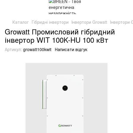
Каталог
Гібридні інвертори
Інвертори Growatt
Інвертори G
Growatt Промисловий гібридний
інвертор WIT 100K-HU 100 кВт
Артикул:
growatt100kwit
Написати відгук