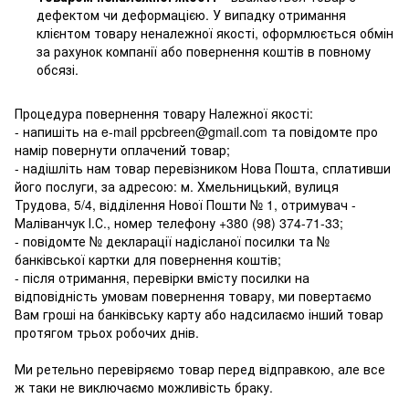
дефектом чи деформацією. У випадку отримання
клієнтом товару неналежної якості, оформлюється обмін
за рахунок компанії або повернення коштів в повному
обсязі.
Процедура повернення товару Належної якості:
- напишіть на e-mail ppcbreen@gmail.com та повідомте про
намір повернути оплачений товар;
- надішліть нам товар перевізником Нова Пошта, сплативши
його послуги, за адресою: м. Хмельницький, вулиця
Трудова, 5/4, відділення Нової Пошти № 1, отримувач -
Маліванчук І.С., номер телефону
+380 (98) 374-71-33
;
- повідомте № декларації надісланої посилки та №
банківської картки для повернення коштів;
- після отримання, перевірки вмісту посилки на
відповідність умовам повернення товару, ми повертаємо
Вам гроші на банківську карту або надсилаємо інший товар
протягом трьох робочих днів.
Ми ретельно перевіряємо товар перед відправкою, але все
ж таки не виключаємо можливість браку.