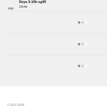
Deya 3-10k-sg05
278 КБ
PDF
© 2021-2026