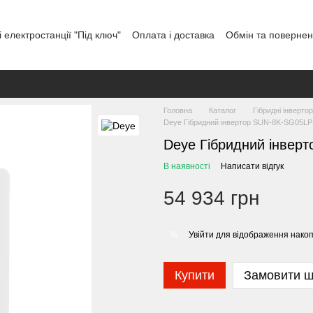
 електростанції "Під ключ"
Оплата і доставка
Обмін та поверне
тувача
Відгуки про магазин
Графік роботи
Головна
Каталог
Гібридні інверто
Deye Гібридний інвертор SUN-8K-SG05L
Deye Гібридний інвер
В наявності
Написати відгук
54 934 грн
Увійти
для відображення накоп
%
Купити
Замовити 