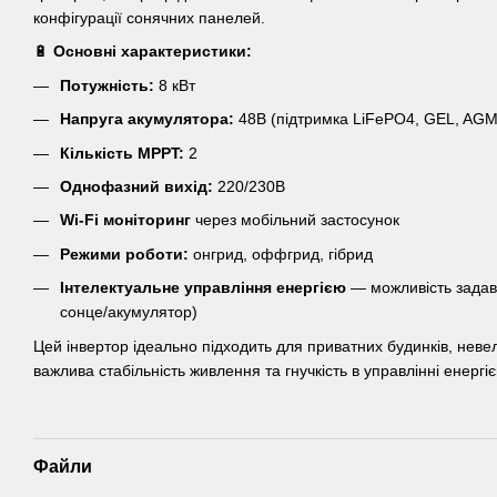
конфігурації сонячних панелей.
🔋
Основні характеристики:
Потужність:
8 кВт
Напруга акумулятора:
48В (підтримка LiFePO4, GEL, AGM
Кількість MPPT:
2
Однофазний вихід:
220/230В
Wi-Fi моніторинг
через мобільний застосунок
Режими роботи:
онгрид, оффгрид, гібрид
Інтелектуальне управління енергією
— можливість задав
сонце/акумулятор)
Цей інвертор ідеально підходить для приватних будинків, невел
важлива стабільність живлення та гнучкість в управлінні енергі
Файли