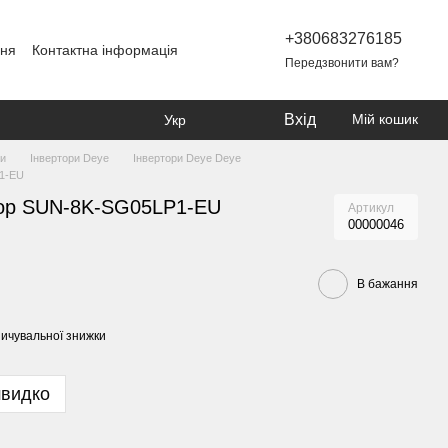
+380683276185
ння
Контактна інформація
Передзвонити вам?
Вхід
Мій кошик
Укр
ри
Інвертори Deye
Інвертори Deye Deye
P1-EU
тор SUN-8K-SG05LP1-EU
Артикул
00000046
В бажання
ичувальної знижки
швидко