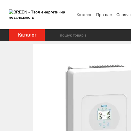
Перейти до основного контенту
Каталог
Про нас
Сонячні
FAQ
Блог
Угода корис
Каталог