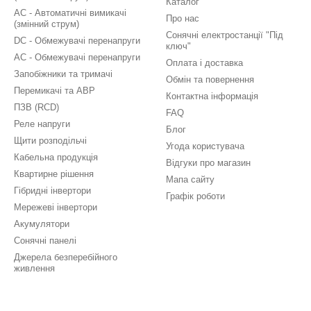
Каталог
AC - Автоматичні вимикачі
Про нас
(змінний струм)
Сонячні електростанції "Під
DC - Обмежувачі перенапруги
ключ"
AC - Обмежувачі перенапруги
Оплата і доставка
Запобіжники та тримачі
Обмін та повернення
Перемикачі та АВР
Контактна інформація
ПЗВ (RCD)
FAQ
Реле напруги
Блог
Щити розподільчі
Угода користувача
Кабельна продукція
Відгуки про магазин
Квартирне рішення
Мапа сайту
Гібридні інвертори
Графік роботи
Мережеві інвертори
Акумулятори
Сонячні панелі
Джерела безперебійного
живлення