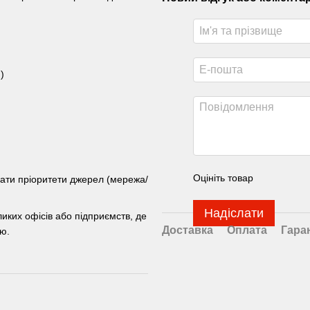
)
Оцініть товар
ати пріоритети джерел (мережа/
Надіслати
иких офісів або підприємств, де
Доставка
Оплата
Гара
єю.