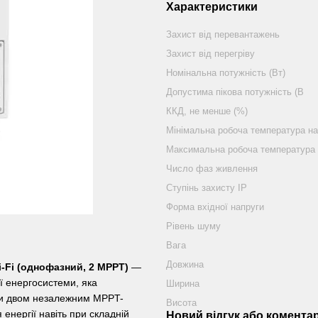
Характеристики
Захист від перевантажень
Захист від перегріву
Номінальна потужність (Вт)
Допустима пікова потужність (В
ККД, не менше (%)
Мінімальна робоча температура на
Максимальна робоча температура
Число фаз живлення
Ступінь захисту IP
Форма вхідної напруги
Рівень шуму
Вага
Довжина
-Fi (однофазний, 2 MPPT)
—
ї енергосистеми, яка
Ширина
яки двом незалежним MPPT-
Висота
енергії навіть при складній
Новий відгук або комента