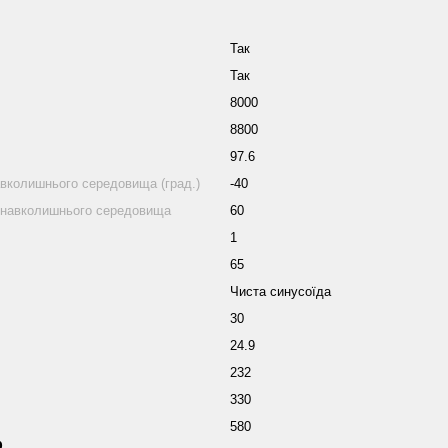
Так
Так
8000
8800
97.6
вколишнього середовища (град.)
-40
 навколишнього середовища
60
1
65
Чиста синусоїда
30
24.9
232
330
580
р