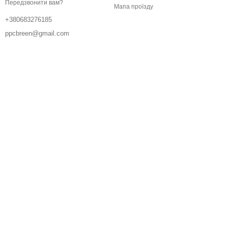
Передзвонити вам?
Мапа проїзду
+380683276185
ppcbreen@gmail.com