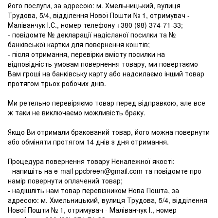
його послуги, за адресою: м. Хмельницький, вулиця
Трудова, 5/4, відділення Нової Пошти № 1, отримувач -
Маліванчук І.С., номер телефону
+380 (98) 374-71-33
;
- повідомте № декларації надісланої посилки та №
банківської картки для повернення коштів;
- після отримання, перевірки вмісту посилки на
відповідність умовам повернення товару, ми повертаємо
Вам гроші на банківську карту або надсилаємо інший товар
протягом трьох робочих днів.
Ми ретельно перевіряємо товар перед відправкою, але все
ж таки не виключаємо можливість браку.
Якщо Ви отримали бракований товар, його можна повернути
або обміняти протягом 14 днів з дня отримання.
Процедура повернення товару Неналежної якості:
- напишіть на e-mail ppcbreen@gmail.com та повідомте про
намір повернути оплачений товар;
- надішліть нам товар перевізником Нова Пошта, за
адресою: м. Хмельницький, вулиця Трудова, 5/4, відділення
Нової Пошти № 1, отримувач - Маліванчук І., номер