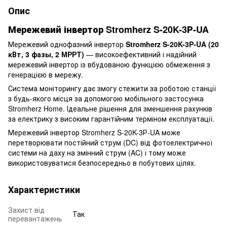
Опис
Мережевий інвертор Stromherz S-20K-3Р-UA
Мережевий однофазний інвертор
Stromherz S-20K-3Р-UA (20
кВт, 3 фазы, 2 МРРТ)
— високоефективний і надійний
мережевий інвертор із вбудованою функцією обмеження з
генерацією в мережу.
Система моніторингу дає змогу стежити за роботою станції
з будь-якого місця за допомогою мобільного застосунка
Stromherz Home. Ідеальне рішення для зменшення рахунків
за електрику з високим гарантійним терміном експлуатації.
Мережевий інвертор Stromherz S-20K-3Р-UA може
перетворювати постійний струм (DC) від фотоелектричної
системи на даху на змінний струм (AC) і тому може
використовуватися безпосередньо в побутових цілях.
Характеристики
Захист від
Так
перевантажень