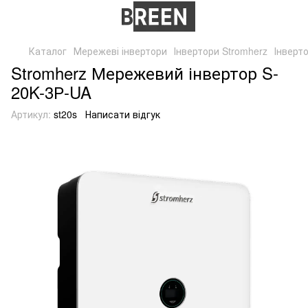
Каталог
Мережеві інвертори
Інвертори Stromherz
Інверт
Stromherz Мережевий інвертор S-
20K-3Р-UA
Артикул:
st20s
Написати відгук