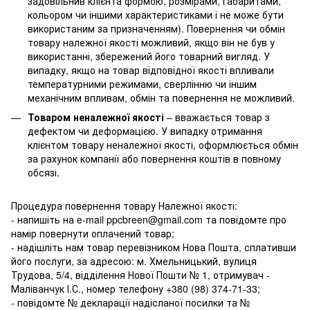
задовільнив клієнта формою, розмірами, габаритами,
кольором чи іншими характеристиками і не може бути
використаним за призначенням). Повернення чи обмін
товару належної якості можливий, якщо він не був у
використанні, збережений його товарний вигляд. У
випадку, якщо на товар відповідної якості впливали
температурними режимами, сверлінню чи іншим
механічним впливам, обмін та повернення не можливий.
Товаром неналежної якості
– вважається товар з
дефектом чи деформацією. У випадку отримання
клієнтом товару неналежної якості, оформлюється обмін
за рахунок компанії або повернення коштів в повному
обсязі.
Процедура повернення товару Належної якості:
- напишіть на e-mail ppcbreen@gmail.com та повідомте про
намір повернути оплачений товар;
- надішліть нам товар перевізником Нова Пошта, сплативши
його послуги, за адресою: м. Хмельницький, вулиця
Трудова, 5/4, відділення Нової Пошти № 1, отримувач -
Маліванчук І.С., номер телефону
+380 (98) 374-71-33
;
- повідомте № декларації надісланої посилки та №