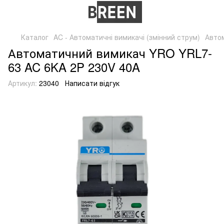
Каталог
AC - Автоматичні вимикачі (змінний струм)
Авто
Автоматичний вимикач YRO YRL7-
63 AC 6KA 2P 230V 40A
Артикул:
23040
Написати відгук