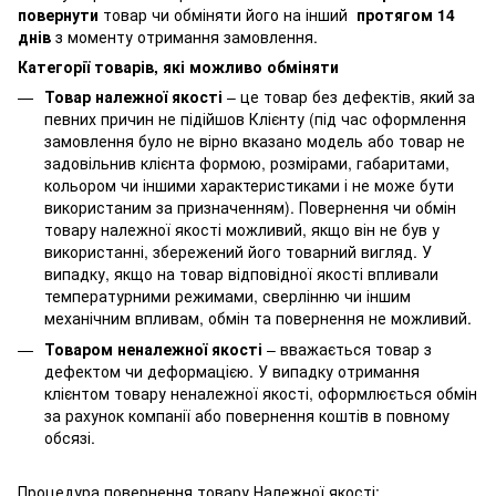
повернути
товар чи обміняти його на інший
протягом 14
днів
з моменту отримання замовлення.
Категорії товарів, які можливо обміняти
Товар належної якості
– це товар без дефектів, який за
певних причин не підійшов Клієнту (під час оформлення
замовлення було не вірно вказано модель або товар не
задовільнив клієнта формою, розмірами, габаритами,
кольором чи іншими характеристиками і не може бути
використаним за призначенням). Повернення чи обмін
товару належної якості можливий, якщо він не був у
використанні, збережений його товарний вигляд. У
випадку, якщо на товар відповідної якості впливали
температурними режимами, сверлінню чи іншим
механічним впливам, обмін та повернення не можливий.
Товаром неналежної якості
– вважається товар з
дефектом чи деформацією. У випадку отримання
клієнтом товару неналежної якості, оформлюється обмін
за рахунок компанії або повернення коштів в повному
обсязі.
Процедура повернення товару Належної якості: