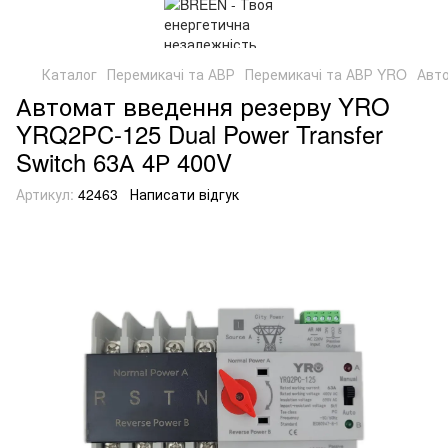
Каталог
Перемикачі та АВР
Перемикачі та АВР YRO
Авто
Автомат введення резерву YRO
YRQ2PC-125 Dual Power Transfer
Switch 63А 4Р 400V
Артикул:
42463
Написати відгук