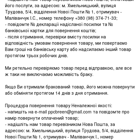
його послуги, за адресою: м. Хмельницький, вулиця
Трудова, 5/4, відділення Нової Пошти № 1, отримувач -
Маліванчук І.С., номер телефону
+380 (98) 374-71-33
;
- повідомте № декларації надісланої посилки та №
банківської картки для повернення коштів;
- після отримання, перевірки вмісту посилки на
відповідність умовам повернення товару, ми повертаємо
Вам гроші на банківську карту або надсилаємо інший товар
протягом трьох робочих днів.
Ми ретельно перевіряємо товар перед відправкою, але все
ж таки не виключаємо можливість браку.
Якщо Ви отримали бракований товар, його можна повернути
або обміняти протягом 14 днів з дня отримання.
Процедура повернення товару Неналежної якості:
- напишіть на e-mail ppcbreen@gmail.com та повідомте про
намір повернути оплачений товар;
- надішліть нам товар перевізником Нова Пошта, за
адресою: м. Хмельницький, вулиця Трудова, 5/4, відділення
Нової Пошти № 1, отримувач - Маліванчук І., номер