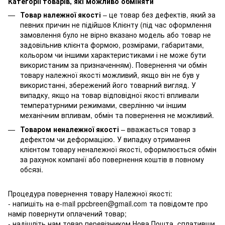
Категорії товарів, які можливо обміняти
Товар належної якості
– це товар без дефектів, який за
певних причин не підійшов Клієнту (під час оформлення
замовлення було не вірно вказано модель або товар не
задовільнив клієнта формою, розмірами, габаритами,
кольором чи іншими характеристиками і не може бути
використаним за призначенням). Повернення чи обмін
товару належної якості можливий, якщо він не був у
використанні, збережений його товарний вигляд. У
випадку, якщо на товар відповідної якості впливали
температурними режимами, сверлінню чи іншим
механічним впливам, обмін та повернення не можливий.
Товаром неналежної якості
– вважається товар з
дефектом чи деформацією. У випадку отримання
клієнтом товару неналежної якості, оформлюється обмін
за рахунок компанії або повернення коштів в повному
обсязі.
Процедура повернення товару Належної якості:
- напишіть на e-mail ppcbreen@gmail.com та повідомте про
намір повернути оплачений товар;
- надішліть нам товар перевізником Нова Пошта, сплативши