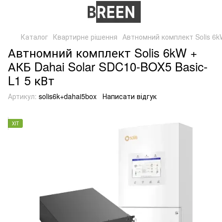
Каталог
Квартирне рішення
Автномний комплект Solis 6k
Автномний комплект Solis 6kW +
АКБ Dahai Solar SDC10-BOX5 Basic-
L1 5 кВт
Артикул:
solis6k+dahai5box
Написати відгук
ХІТ