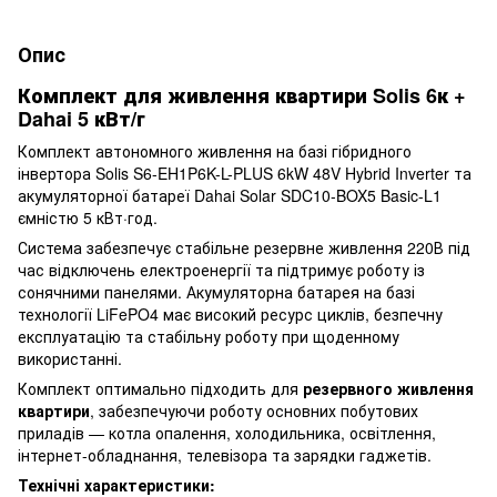
Опис
Комплект для живлення квартири Solis 6к +
Dahai 5 кВт/г
Комплект автономного живлення на базі гібридного
інвертора Solis S6-EH1P6K-L-PLUS 6kW 48V Hybrid Inverter та
акумуляторної батареї Dahai Solar SDC10-BOX5 Basic-L1
ємністю 5 кВт·год.
Система забезпечує стабільне резервне живлення 220В під
час відключень електроенергії та підтримує роботу із
сонячними панелями. Акумуляторна батарея на базі
технології LiFePO4 має високий ресурс циклів, безпечну
експлуатацію та стабільну роботу при щоденному
використанні.
Комплект оптимально підходить для
резервного живлення
квартири
, забезпечуючи роботу основних побутових
приладів — котла опалення, холодильника, освітлення,
інтернет-обладнання, телевізора та зарядки гаджетів.
Технічні характеристики: