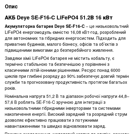
Опис
АКБ Deye SE-F16-C LiFePO4 51.2В 16 кВт
Акумуляторна батарея Deye SE-F16-C
– це низьковольтний
LiFePO4 енергомодуль ємністю 16,08 кВт⋅год, розроблений
для автономних та гібридних енергосистем. Підходить для
приватних будинків, малого бізнесу, офісів та об’єктів з
підвищеними вимогами до безперебійного живлення.
Завдяки хімії LiFePO4 батарея не містить кобальту, є
термічно стабільною та безпечнішою у порівнянні з
класичними літій-іонними рішеннями. Ресурс понад 6000
циклів при глибині розряду до 90% забезпечує довгий термін
служби та прогнозовану продуктивність протягом багатьох
років.
Номінальна напруга 51,2 В та діапазон робочої напруги 44,8–
57,6 В роблять SE-F16-C зручною для інтеграції з
низьковольтними гібридними інверторами та системами
накопичення енергії. Високий зарядний та розрядний струм
дозволяє ефективно працювати з потужними
навантаженнями та швидко відновлювати заряд.
Пасивне охолодження, металевий корпус та ступінь захисту