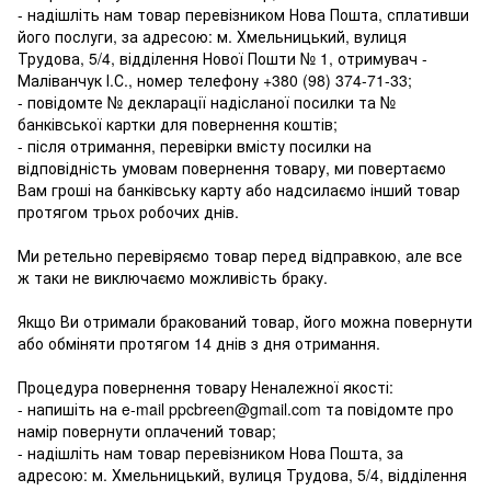
- надішліть нам товар перевізником Нова Пошта, сплативши
його послуги, за адресою: м. Хмельницький, вулиця
Трудова, 5/4, відділення Нової Пошти № 1, отримувач -
Маліванчук І.С., номер телефону
+380 (98) 374-71-33
;
- повідомте № декларації надісланої посилки та №
банківської картки для повернення коштів;
- після отримання, перевірки вмісту посилки на
відповідність умовам повернення товару, ми повертаємо
Вам гроші на банківську карту або надсилаємо інший товар
протягом трьох робочих днів.
Ми ретельно перевіряємо товар перед відправкою, але все
ж таки не виключаємо можливість браку.
Якщо Ви отримали бракований товар, його можна повернути
або обміняти протягом 14 днів з дня отримання.
Процедура повернення товару Неналежної якості:
- напишіть на e-mail ppcbreen@gmail.com та повідомте про
намір повернути оплачений товар;
- надішліть нам товар перевізником Нова Пошта, за
адресою: м. Хмельницький, вулиця Трудова, 5/4, відділення