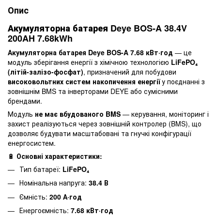
Опис
Акумуляторна батарея Deye BOS-A 38.4V
200AH 7.68kWh
Акумуляторна батарея Deye BOS-A 7.68 кВт·год
— це
модуль зберігання енергії з хімічною технологією
LiFePO₄
(літій-залізо-фосфат)
, призначений для побудови
високовольтних систем накопичення енергії
у поєднанні з
зовнішнім BMS та інверторами DEYE або сумісними
брендами.
Модуль
не має вбудованого BMS
— керування, моніторинг і
захист реалізуються через зовнішній контролер (BMS), що
дозволяє будувати масштабовані та гнучкі конфігурації
енергосистем.
🔋
Основні характеристики:
Тип батареї:
LiFePO₄
Номінальна напруга:
38.4 В
Ємність:
200 А·год
Енергоємність:
7.68 кВт·год