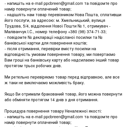
- напишіть на e-mail ppcbreen@gmail.com та повідомте про
намір повернути оплачений товар;
- надішліть нам товар перевізником Нова Пошта, сплативши
його послуги, за адресою: м. Хмельницький, вулиця
Трудова, 5/4, відділення Нової Пошти № 1, отримувач -
Маліванчук І.С., номер телефону
+380 (98) 374-71-33
;
- повідомте № декларації надісланої посилки та №
банківської картки для повернення коштів;
- після отримання, перевірки вмісту посилки на
відповідність умовам повернення товару, ми повертаємо
Вам гроші на банківську карту або надсилаємо інший товар
протягом трьох робочих днів.
Ми ретельно перевіряємо товар перед відправкою, але все
ж таки не виключаємо можливість браку.
Якщо Ви отримали бракований товар, його можна повернути
або обміняти протягом 14 днів з дня отримання.
Процедура повернення товару Неналежної якості:
- напишіть на e-mail ppcbreen@gmail.com та повідомте про
намір повернути оплачений товар;