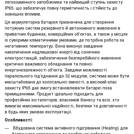
легкозамінного запобіжника та найвищий ступінь захисту
IP65, що забезпечує повну герметичність і стійкість до
зовнішніх впливів.
Ця акумуляторна батарея призначена для створення
потужних систем резервного й автономного живлення в
приватних будинках, комерційних об'єктах, а також у місцях
із суворими кліматичними умовами, де потрібна робота за
негативних температур. Вона виконує завдання
накопичення надлишкової енергії від сонячних
електростанцій, забезпечення безперебійного живлення
критично важливого обладнання та повної
енергонезалежності об'єкта. Завдяки можливості
паралельного під'єднання до 32 модулів, система може бути
масштабована до колосальної ємності, а високий клас
захисту IP65 дає змогу встановлювати батареї поза
приміщеннями. Продукт ідеально підходить для
професійних інсталяторів, власників бізнесу та всіх, хто
вимагає максимальної надійності, безпеки та довговічності
в будь-яких умовах експлуатації.
Особливості
:
Вбудована система активного підігрівання (Heating) для
безпечного заряджання та стабільної роботи за