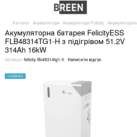
Каталог
Акумулятори
Акумулятори Felicity
Акумуляторна 
Акумуляторна батарея FelicityESS
FLB48314TG1-H з підігрівом 51.2V
314Ah 16kW
Артикул:
felicity-flb48314tg1-h
Написати відгук
НОВИНКА