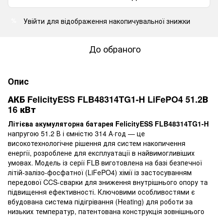
Увійти
для відображення накопичувальної знижки
%
До обраного
Опис
АКБ FelicityESS FLB48314TG1-H LiFePO4 51.2В
16 кВт
Літієва акумуляторна батарея FelicityESS FLB48314TG1-H
напругою 51.2 В і ємністю 314 А·год — це
високотехнологічне рішення для систем накопичення
енергії, розроблене для експлуатації в найвимогливіших
умовах. Модель із серії FLB виготовлена на базі безпечної
літій-залізо-фосфатної (LiFePO4) хімії із застосуванням
передової CCS-сварки для зниження внутрішнього опору та
підвищення ефективності. Ключовими особливостями є
вбудована система підігрівання (Heating) для роботи за
низьких температур, патентована конструкція зовнішнього