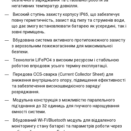
негативних температур довкілля.
Високий ступінь захисту корпусу IP65, що забезпечує
повну герметичність, захист від пилу та струменів води,
що дає змогу встановлювати батарею як усередині, так і
зовні приміщень.
Вбудована система активного протипожежного захисту
з аерозольним пожежогасінням для максимальної
безпеки.
Технологія LiFePO4 з високим ресурсом і стабільною
роботою впродовж усього терміну експлуатації.
Передова CCS-сварка (Current Collector Sheet) для
зниження внутрішнього опору, підвищення ефективності
та забезпечення високошвидкісного заряду/
розряджання.
Модульна конструкція з можливістю паралельного
під'єднання до 32 одиниць для гнучкого нарощування
ємності системи.
Вбудований Wi-Fi/Bluetooth модуль для віддаленого
моніторингу стану батареї та параметрів роботи через