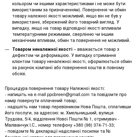
кольором чи іншими характеристиками і не може бути
використаним за призначенням). Повернення чи обмін
товару належної якості можливий, якщо він не був у
використанні, збережений його товарний вигляд. У
випадку, якщо на товар відповідної якості впливали
температурними режимами, сверлінню чи іншим
механічним впливам, обмін та повернення не можливий.
Товаром неналежної якості
– вважається товар з
дефектом чи деформацією. У випадку отримання
клієнтом товару неналежної якості, оформлюється обмін
за рахунок компанії або повернення коштів в повному
обсязі.
Процедура повернення товару Належної якості:
- напишіть на e-mail ppcbreen@gmail.com та повідомте про
намір повернути оплачений товар;
- надішліть нам товар перевізником Нова Пошта, сплативши
його послуги, за адресою: м. Хмельницький, вулиця
Трудова, 5/4, відділення Нової Пошти № 1, отримувач -
Маліванчук І.С., номер телефону
+380 (98) 374-71-33
;
- повідомте № декларації надісланої посилки та №
банківської картки для повернення коштів;