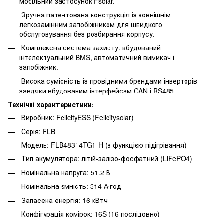
мобільний застосунок Fsolar.
Зручна патентована конструкція із зовнішнім
легкозамінним запобіжником для швидкого
обслуговування без розбирання корпусу.
Комплексна система захисту: вбудований
інтелектуальний BMS, автоматичний вимикач і
запобіжник.
Висока сумісність із провідними брендами інверторів
завдяки вбудованим інтерфейсам CAN і RS485.
Технічні характеристики:
Виробник: FelicityESS (Felicitysolar)
Серія: FLB
Модель: FLB48314TG1-H (з функцією підігрівання)
Тип акумулятора: літій-залізо-фосфатний (LiFePO4)
Номінальна напруга: 51.2 В
Номінальна ємність: 314 А·год
Запасена енергія: 16 кВтч
Конфігурація комірок: 16S (16 послідовно)