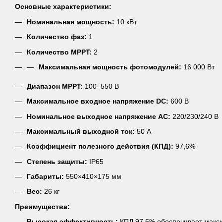
Основные характеристики:
Номинальная мощность:
10 кВт
Количество фаз:
1
Количество MPPT:
2
Максимальная мощность фотомодулей:
16 000 Вт
Диапазон MPPT:
100–550 В
Максимальное входное напряжение DC:
600 В
Номинальное выходное напряжение AC:
220/230/240 В
Максимальный выходной ток:
50 А
Коэффициент полезного действия (КПД):
97,6%
Степень защиты:
IP65
Габариты:
550×410×175 мм
Вес:
26 кг
Преимущества:
Высокая эффективность:
КПД 97,6% обеспечивает макс