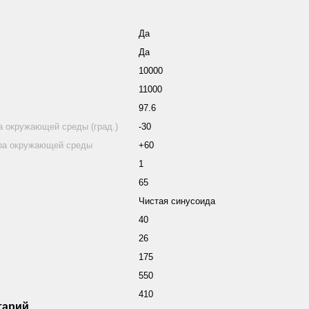
Да
Да
10000
11000
97.6
 окружающей среды (град.)
-30
ра окружающей среды
+60
1
65
Чистая синусоида
40
26
175
550
410
тарий