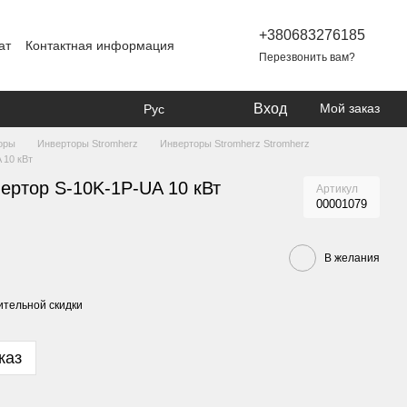
+380683276185
ат
Контактная информация
Перезвонить вам?
Вход
Мой заказ
Рус
оры
Инверторы Stromherz
Инверторы Stromherz Stromherz
 10 кВт
ертор S-10K-1Р-UA 10 кВт
Артикул
00001079
В желания
тельной скидки
каз