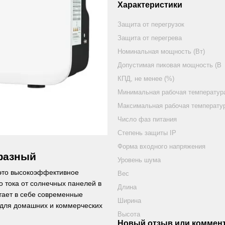
Характеристики
Защита от перегрузок
Защита от перегрева
Номинальная мощность (Вт)
Допустимая пиковая мощность (В
КПД, не менее (%)
Минимальная рабочая температура
Максимальная рабочая температу
Число фаз питания
Степень защиты IP
Форма входного напряжения
офазный
Уровень шума
то высокоэффективное
Вес
о тока от солнечных панелей в
Длина
тает в себе современные
Ширина
 для домашних и коммерческих
Высота
Новый отзыв или коммен