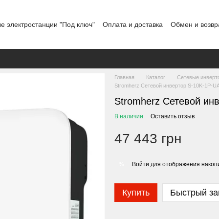
е электростанции "Под ключ"
Оплата и доставка
Обмен и возвр
льское соглашение
Отзывы о магазине
График работы
Главная
Каталог
Сетевые инверт
Stromherz Сетевой инвертор S-10K-1Р-UA
Stromherz Сетевой инв
В наличии
Оставить отзыв
47 443 грн
Войти
для отображения накопи
%
Купить
Быстрый за