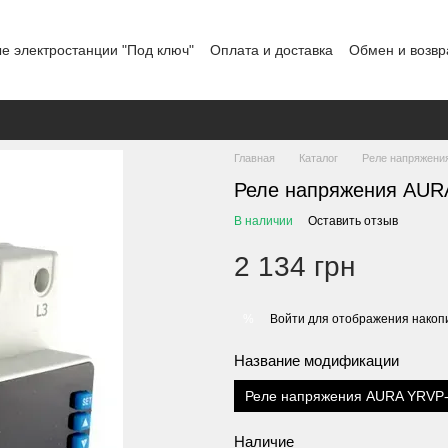
е электростанции "Под ключ"
Оплата и доставка
Обмен и возвр
льское соглашение
Отзывы о магазине
График работы
Главная
Каталог
Реле напряжени
Реле напряжения AUR
В наличии
Оставить отзыв
2 134 грн
Войти
для отображения накопи
%
Название модификации
Реле напряжения AURA YRVP-
Наличие