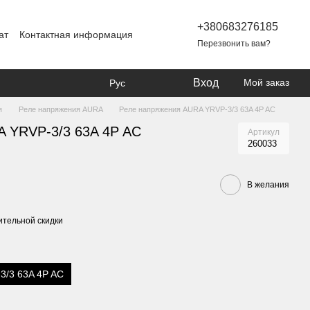
+380683276185
ат
Контактная информация
Перезвонить вам?
Вход
Мой заказ
Рус
я
Реле напряжения AURA
Реле напряжения AURA YRVP-3/3 63A 4P AC
A YRVP-3/3 63A 4P AC
Артикул
260033
В желания
тельной скидки
3/3 63A 4P AC