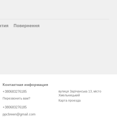
нтия
Повернення
Контактная информация
+380683276185
вулиця Зарічанська 13, місто
Хмельницький
Перезвонить вам?
Карта проезда
+380683276185
ppcbreen@gmail.com