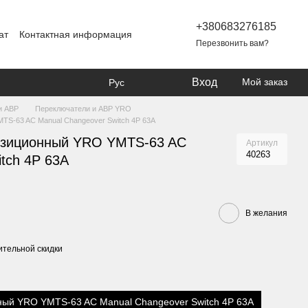
+380683276185
ат
Контактная информация
Перезвонить вам?
Вход
Мой заказ
Рус
и АВР
Переключатели и АВР YRO
TS-63 AC Manual Changeover Switch 4P 63A
озиционный YRO YMTS-63 AC
Артикул
40263
tch 4P 63A
В желания
тельной скидки
ный YRO YMTS-63 AC Manual Changeover Switch 4P 63A