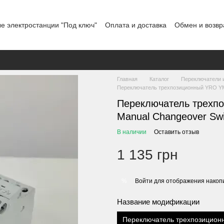
е электростанции "Под ключ"
Оплата и доставка
Обмен и возвр
льское соглашение
Отзывы о магазине
График работы
Главная
Каталог
Переключатели 
Переключатель трехпозиционный YRO YM
Переключатель трехп
Manual Changeover Swi
В наличии
Оставить отзыв
1 135 грн
Войти
для отображения накопи
%
Название модификации
Переключатель трехпозицион