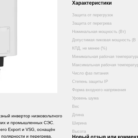
Характеристики
Защита от перегрузок
Защита от перегрева
Номинальная мощность (Вт)
Допустимая пиковая мощность (В
КПД, не менее (%)
Минимальная рабочая температура
Максимальная рабочая температу
Число фаз питания
Степень защиты IP
Форма входного напряжения
Уровень шума
Вес
Длина
ный инвертор низковольтного
ских и промышленных СЭС.
Ширина
ero Export и VSG, оснащён
Высота
 полярности и перегрева.
Новый отзыв или коммен