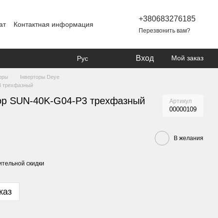
+380683276185
ат
Контактная информация
Перезвонить вам?
Вход
Мой заказ
Рус
оры
Інверторы Deye
3 трехфазный
ор SUN-40K-G04-P3 трехфазный
Артикул
00000109
В желания
тельной скидки
каз