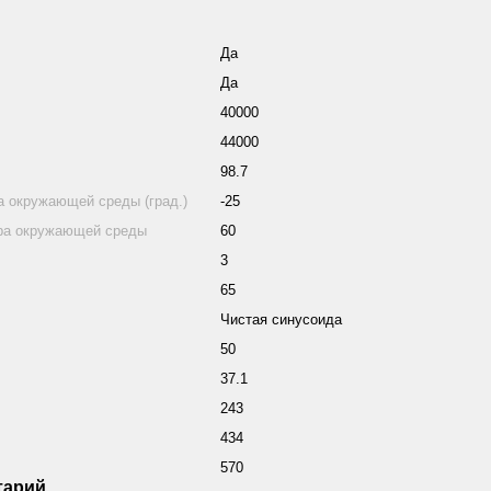
Да
Да
40000
44000
98.7
 окружающей среды (град.)
-25
ра окружающей среды
60
3
65
Чистая синусоида
50
37.1
243
434
570
тарий