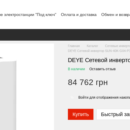
е электростанции "Под ключ"
Оплата и доставка
Обмен и возвр
льское соглашение
Отзывы о магазине
График работы
Главная
Каталог
Сетевые инверт
DEYE Сетевой инвертор SUN-40K-G04-P
DEYE Сетевой инверт
В наличии
Оставить отзыв
84 762 грн
Войти
для отображения накопи
%
Купить
Быстрый за