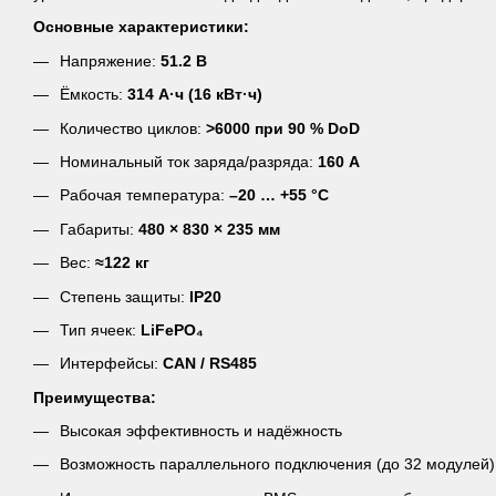
Основные характеристики:
Напряжение:
51.2 В
Ёмкость:
314 А·ч (16 кВт·ч)
Количество циклов:
>6000 при 90 % DoD
Номинальный ток заряда/разряда:
160 А
Рабочая температура:
–20 … +55 °C
Габариты:
480 × 830 × 235 мм
Вес:
≈122 кг
Степень защиты:
IP20
Тип ячеек:
LiFePO₄
Интерфейсы:
CAN / RS485
Преимущества:
Высокая эффективность и надёжность
Возможность параллельного подключения (до 32 модулей)