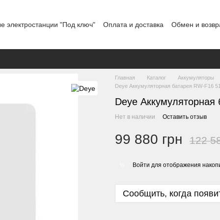
е электростанции "Под ключ"
Оплата и доставка
Обмен и возвр
льское соглашение
Отзывы о магазине
График работы
Главная
Каталог
Аккумуляторы
Deye Аккумуляторная батарея RW-F16 51
Deye Аккумуляторная 
Нет в наличии
Оставить отзыв
99 880 грн
122 5
Войти
для отображения накопи
%
Сообщить, когда появи