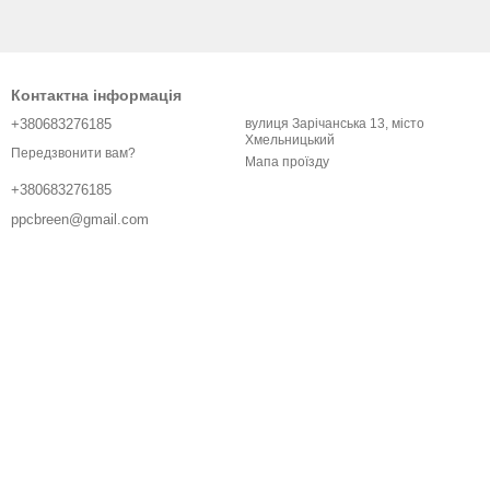
Контактна інформація
+380683276185
вулиця Зарічанська 13, місто
Хмельницький
Передзвонити вам?
Мапа проїзду
+380683276185
ppcbreen@gmail.com