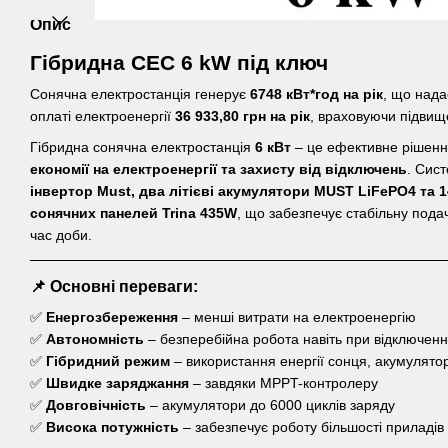
Опис
Гібридна СЕС 6 kW під ключ
Сонячна електростанція генерує
6748 кВт*год на рік
, що нада
оплаті електроенергії
36 933,80
грн на рік
, враховуючи підвищ
Гібридна сонячна електростанція
6 кВт
– це ефективне рішен
економії на електроенергії та захисту від відключень
. Сис
інвертор Must, два літієві акумулятори MUST LiFePO4 та
сонячних панелей Trina 435W
, що забезпечує стабільну подач
час доби.
📌 Основні переваги:
✅
Енергозбереження
– менші витрати на електроенергію
✅
Автономність
– безперебійна робота навіть при відключенн
✅
Гібридний режим
– використання енергії сонця, акумулятор
✅
Швидке заряджання
– завдяки MPPT-контролеру
✅
Довговічність
– акумулятори до 6000 циклів заряду
✅
Висока потужність
– забезпечує роботу більшості приладів