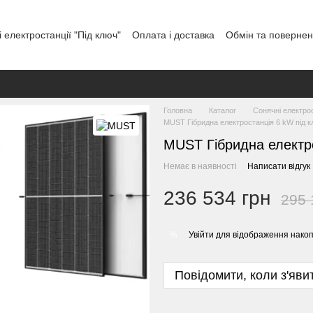
 електростанції "Під ключ"
Оплата і доставка
Обмін та поверне
тувача
Відгуки про магазин
Графік роботи
Головна
Каталог
Сонячні електрос
MUST Гібридна електростанція 6 kW під 
MUST Гібридна електро
Немає в наявності
Написати відгук
236 534 грн
295 
Увійти
для відображення накоп
%
Повідомити, коли з'яви