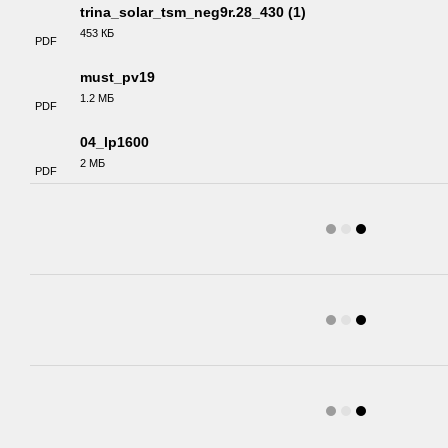
trina_solar_tsm_neg9r.28_430 (1)
453 КБ
PDF
must_pv19
1.2 МБ
PDF
04_lp1600
2 МБ
PDF