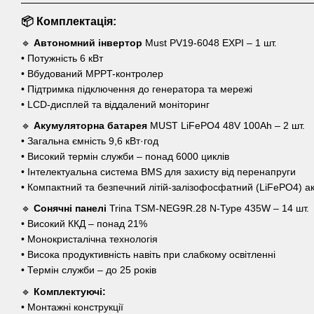
📦 Комплектація:
🔹
Автономний інвертор
Must PV19-6048 EXPI – 1 шт.
• Потужність 6 кВт
• Вбудований MPPT-контролер
• Підтримка підключення до генератора та мережі
• LCD-дисплей та віддалений моніторинг
🔹
Акумуляторна батарея
MUST LiFePO4 48V 100Ah – 2 шт.
• Загальна ємність 9,6 кВт·год
• Високий термін служби – понад 6000 циклів
• Інтелектуальна система BMS для захисту від перенапруги
• Компактний та безпечний літій-залізофосфатний (LiFePO4) а
🔹
Сонячні панелі
Trina TSM-NEG9R.28 N-Type 435W – 14 шт.
• Високий ККД – понад 21%
• Монокристалічна технологія
• Висока продуктивність навіть при слабкому освітленні
• Термін служби – до 25 років
🔹
Комплектуючі:
• Монтажні конструкції