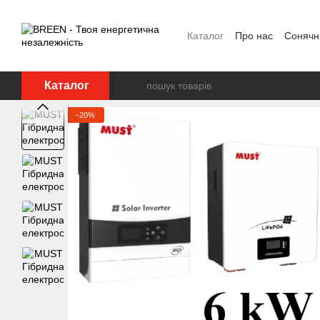
Перейти до основного контенту
Каталог
Про нас
Сонячні
FAQ
Блог
Угода корис
Каталог
−20%