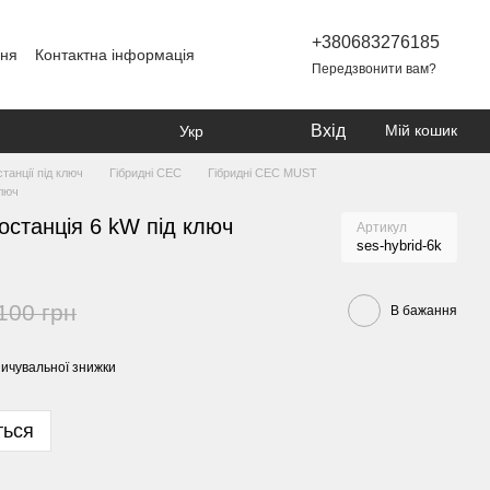
+380683276185
ння
Контактна інформація
Передзвонити вам?
Вхід
Мій кошик
Укр
танції під ключ
Гібридні СЕС
Гібридні СЕС MUST
ключ
станція 6 kW під ключ
Артикул
ses-hybrid-6k
100 грн
В бажання
ичувальної знижки
ться