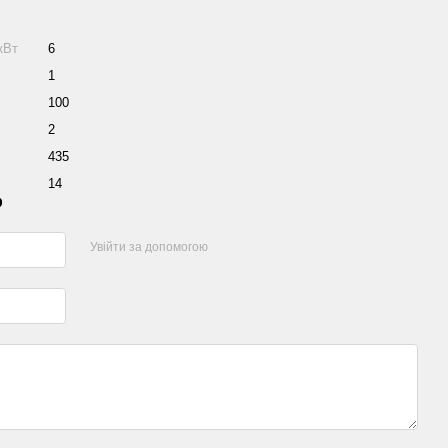
кВт
6
1
100
2
435
14
р
Увійти за допомогою