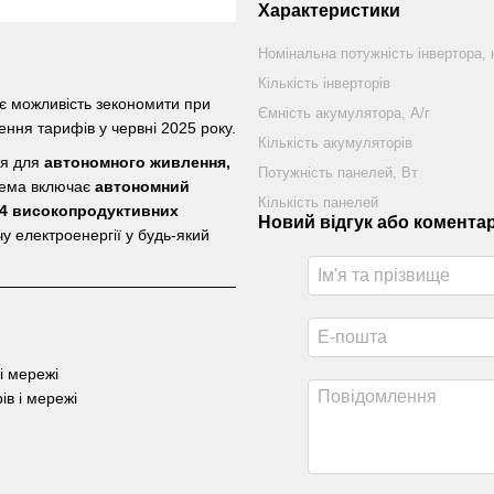
Характеристики
Номінальна потужність інвертора, 
Кількість інверторів
є можливість зекономити при
Ємність акумулятора, А/г
ення тарифів у червні 2025 року.
Кількість акумуляторів
ня для
автономного живлення,
Потужність панелей, Вт
тема включає
автономний
Кількість панелей
 14 високопродуктивних
Новий відгук або комента
у електроенергії у будь-який
і мережі
ів і мережі