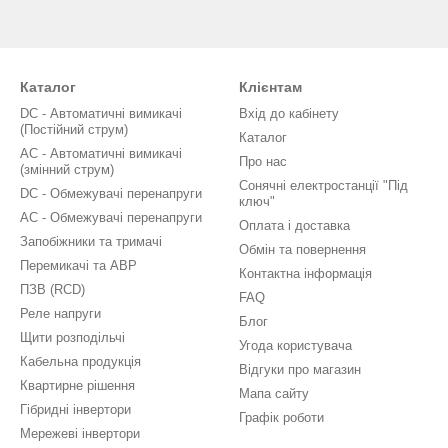
Каталог
Клієнтам
DC - Автоматичні вимикачі
Вхід до кабінету
(Постійний струм)
Каталог
AC - Автоматичні вимикачі
Про нас
(змінний струм)
Сонячні електростанції "Під
DC - Обмежувачі перенапруги
ключ"
AC - Обмежувачі перенапруги
Оплата і доставка
Запобіжники та тримачі
Обмін та повернення
Перемикачі та АВР
Контактна інформація
ПЗВ (RCD)
FAQ
Реле напруги
Блог
Щити розподільчі
Угода користувача
Кабельна продукція
Відгуки про магазин
Квартирне рішення
Мапа сайту
Гібридні інвертори
Графік роботи
Мережеві інвертори