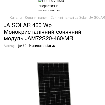
Каталог
Сонячні панелі
Сонячні панелі Ja Solar
JA SOLAR
JA SOLAR 460 Wp
Монокристалічний сонячний
модуль JAM72S20-460/MR
Артикул:
ja460
Написати відгук