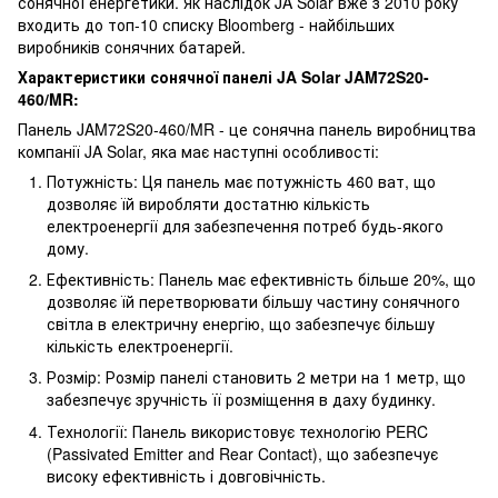
сонячної енергетики. Як наслідок JA Solar вже з 2010 року
входить до топ-10 списку Bloomberg - найбільших
виробників сонячних батарей.
Характеристики сонячної панелі JA Solar JAM72S20-
460/MR:
Панель JAM72S20-460/MR - це сонячна панель виробництва
компанії JA Solar, яка має наступні особливості:
Потужність: Ця панель має потужність 460 ват, що
дозволяє їй виробляти достатню кількість
електроенергії для забезпечення потреб будь-якого
дому.
Ефективність: Панель має ефективність більше 20%, що
дозволяє їй перетворювати більшу частину сонячного
світла в електричну енергію, що забезпечує більшу
кількість електроенергії.
Розмір: Розмір панелі становить 2 метри на 1 метр, що
забезпечує зручність її розміщення в даху будинку.
Технології: Панель використовує технологію PERC
(Passivated Emitter and Rear Contact), що забезпечує
високу ефективність і довговічність.