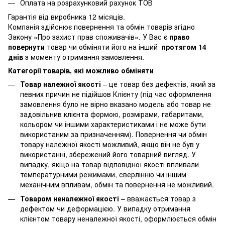
Оплата на розрахунковий рахунок ТОВ
Гарантія від виробника 12 місяців.
Компанія здійснює повернення та обмін товарів згідно
Закону
«Про захист прав споживачів»
. У Вас є
право
повернути
товар чи обміняти його на інший
протягом 14
днів
з моменту отримання замовлення.
Категорії товарів, які можливо обміняти
Товар належної якості
– це товар без дефектів, який за
певних причин не підійшов Клієнту (під час оформлення
замовлення було не вірно вказано модель або товар не
задовільнив клієнта формою, розмірами, габаритами,
кольором чи іншими характеристиками і не може бути
використаним за призначенням). Повернення чи обмін
товару належної якості можливий, якщо він не був у
використанні, збережений його товарний вигляд. У
випадку, якщо на товар відповідної якості впливали
температурними режимами, сверлінню чи іншим
механічним впливам, обмін та повернення не можливий.
Товаром неналежної якості
– вважається товар з
дефектом чи деформацією. У випадку отримання
клієнтом товару неналежної якості, оформлюється обмін