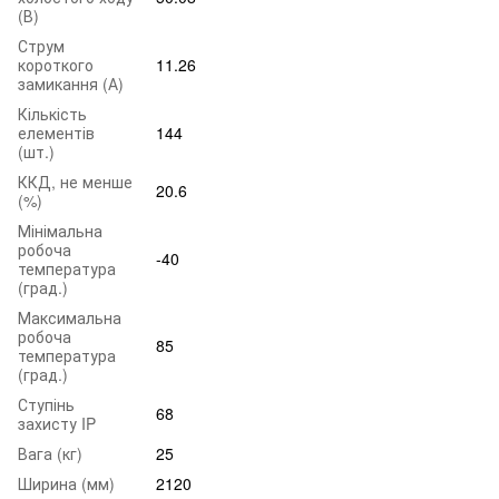
(В)
Струм
короткого
11.26
замикання (А)
Кількість
елементів
144
(шт.)
ККД, не менше
20.6
(%)
Мінімальна
робоча
-40
температура
(град.)
Максимальна
робоча
85
температура
(град.)
Ступінь
68
захисту IP
Вага (кг)
25
Ширина (мм)
2120