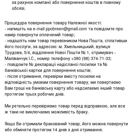
за рахунок компанії або повернення коштів в повному
обсязі.
Процедура повернення товару Належної якості:
- напишіть на e-mail ppcbreen@gmail.com та повідомте про
намір повернути оплачений товар;
- надішліть нам товар перевізником Нова Пошта, сплативши
його послуги, за адресою: м. Хмельницький, вулиця
Трудова, 5/4, відділення Нової Пошти № 1, отримувач -
Маліванчук І.С., номер телефону
+380 (98) 374-71-33
;
- повідомте № декларації надісланої посилки та №
банківської картки для повернення коштів;
- після отримання, перевірки вмісту посилки на
відповідність умовам повернення товару, ми повертаємо
Вам гроші на банківську карту або надсилаємо інший товар
протягом трьох робочих днів.
Ми ретельно перевіряємо товар перед відправкою, але все
ж таки не виключаємо можливість браку.
Якщо Ви отримали бракований товар, його можна повернути
або обміняти протягом 14 днів з дня отримання.