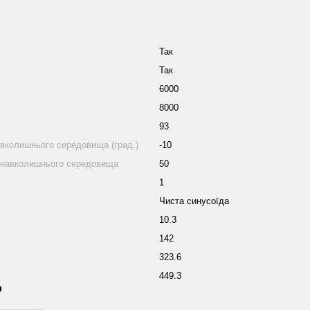
Так
Так
6000
8000
93
вколишнього середовища (град.)
-10
 навколишнього середовища
50
1
Чиста синусоїда
10.3
142
323.6
449.3
р