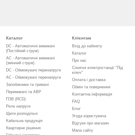
Каталог
Клієнтам
DC - Автоматичні вимикачі
Вхід до кабінету
(Постійний струм)
Каталог
AC - Автоматичні вимикачі
Про нас
(змінний струм)
Сонячні електростанції "Під
DC - Обмежувачі перенапруги
ключ"
AC - Обмежувачі перенапруги
Оплата і доставка
Запобіжники та тримачі
Обмін та повернення
Перемикачі та АВР
Контактна інформація
ПЗВ (RCD)
FAQ
Реле напруги
Блог
Щити розподільчі
Угода користувача
Кабельна продукція
Відгуки про магазин
Квартирне рішення
Мапа сайту