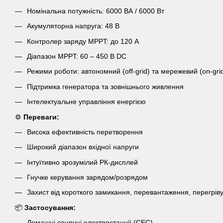
Номінальна потужність: 6000 ВА / 6000 Вт
Акумуляторна напруга: 48 В
Контролер заряду MPPT: до 120 А
Діапазон MPPT: 60 – 450 В DC
Режими роботи: автономний (off-grid) та мережевий (on-gri
Підтримка генератора та зовнішнього живлення
Інтелектуальне управління енергією
⚙️
Переваги:
Висока ефективність перетворення
Широкий діапазон вхідної напруги
Інтуїтивно зрозумілий РК-дисплей
Гнучке керування зарядом/розрядом
Захист від короткого замикання, перевантаження, перегрів
📦
Застосування:
Домашні сонячні електростанції (СЕС)