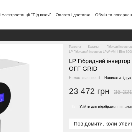
 електростанції "Під ключ"
Оплата і доставка
Обмін та поверне
тувача
Відгуки про магазин
Графік роботи
Головна
Каталог
Гібридні інверто
LP Гібридний інвертор LPW-VM II Elite 6
LP Гібридний інвертор
OFF GRID
Немає в наявності
Написати відгук
23 472 грн
36 32
Увійти
для відображення накоп
%
Повідомити, коли з'яви