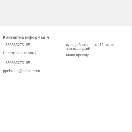
Контактна інформація
+380683276185
вулиця Зарічанська 13, місто
Хмельницький
Передзвонити вам?
Мапа проїзду
+380683276185
ppcbreen@gmail.com