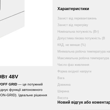
Характеристики
Захист від перевантажень
Захист від перегріву
Номінальна потужність (Вт)
Допустима пікова потужність (В
ККД, не менше (%)
Мінімальна робоча температура на
Максимальна робоча температура
Число фаз живлення
Форма вхідної напруги
0Вт 48V
Вага
N/OFF GRID
— це потужний
Довжина
єднує функції автономного
Ширина
(ON-GRID). Ідеальне рішення
Висота
Новий відгук або комента