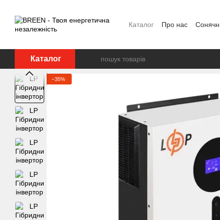
Перейти до основного контенту
Каталог
Про нас
Сонячні
FAQ
Блог
Угода корис
Каталог
−35%