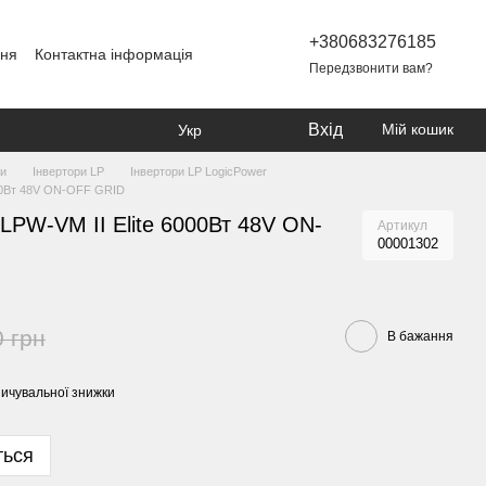
+380683276185
ння
Контактна інформація
Передзвонити вам?
Вхід
Мій кошик
Укр
ри
Інвертори LP
Інвертори LP LogicPower
000Вт 48V ON-OFF GRID
 LPW-VM II Elite 6000Вт 48V ON-
Артикул
00001302
0 грн
В бажання
ичувальної знижки
ться