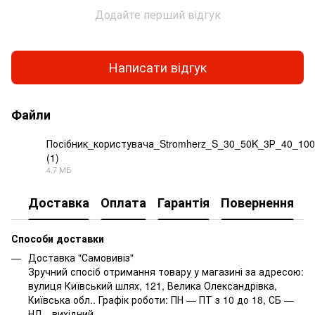
Додайте перший відгук
Написати відгук
Файли
Посібник_користувача_Stromherz_S_30_50K_3Р_40_1
(1)
PDF
4.7 МБ
Доставка
Оплата
Гарантія
Повернення
Способи доставки
Доставка "Самовивіз"
Зручний спосіб отримання товару у магазині за адресою:
вулиця Київський шлях, 121, Велика Олександрівка,
Київська обл.. Графік роботи: ПН — ПТ з 10 до 18, СБ —
НД - вихідний.