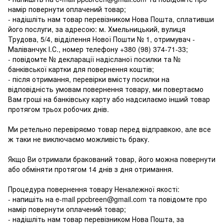
намір повернути оплачений товар;
- надішліть нам товар перевізником Нова Пошта, сплативши
його послуги, за адресою: м. Хмельницький, вулиця
Трудова, 5/4, відділення Нової Пошти № 1, отримувач -
Маліванчук І.С., номер телефону
+380 (98) 374-71-33
;
- повідомте № декларації надісланої посилки та №
банківської картки для повернення коштів;
- після отримання, перевірки вмісту посилки на
відповідність умовам повернення товару, ми повертаємо
Вам гроші на банківську карту або надсилаємо інший товар
протягом трьох робочих днів.
Ми ретельно перевіряємо товар перед відправкою, але все
ж таки не виключаємо можливість браку.
Якщо Ви отримали бракований товар, його можна повернути
або обміняти протягом 14 днів з дня отримання.
Процедура повернення товару Неналежної якості:
- напишіть на e-mail ppcbreen@gmail.com та повідомте про
намір повернути оплачений товар;
- надішліть нам товар перевізником Нова Пошта, за