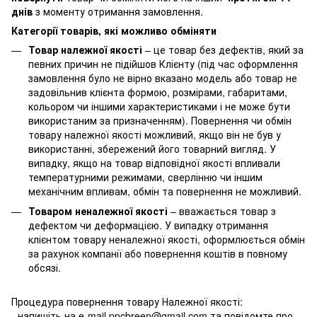
днів
з моменту отримання замовлення.
Категорії товарів, які можливо обміняти
Товар належної якості
– це товар без дефектів, який за
певних причин не підійшов Клієнту (під час оформлення
замовлення було не вірно вказано модель або товар не
задовільнив клієнта формою, розмірами, габаритами,
кольором чи іншими характеристиками і не може бути
використаним за призначенням). Повернення чи обмін
товару належної якості можливий, якщо він не був у
використанні, збережений його товарний вигляд. У
випадку, якщо на товар відповідної якості впливали
температурними режимами, сверлінню чи іншим
механічним впливам, обмін та повернення не можливий.
Товаром неналежної якості
– вважається товар з
дефектом чи деформацією. У випадку отримання
клієнтом товару неналежної якості, оформлюється обмін
за рахунок компанії або повернення коштів в повному
обсязі.
Процедура повернення товару Належної якості:
- напишіть на e-mail ppcbreen@gmail.com та повідомте про