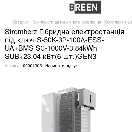
Каталог
Комплекти автономного живлення
Комплекти ав
Stromherz Гібридна електростанція
під ключ S-50K-3Р-100А-ESS-
UA+BMS SС-1000V-3,84kWh
SUB+23,04 кВт(6 шт.)GEN3
Артикул:
00001305
Написати відгук