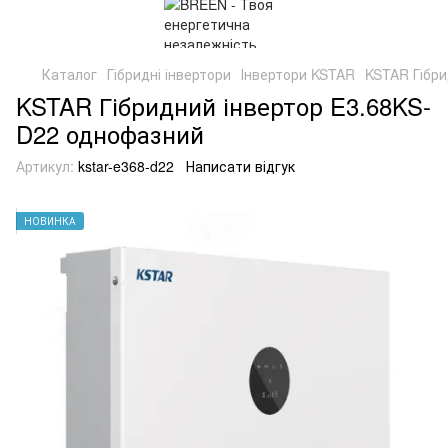
Каталог
Гібридні інвертори
Інвертори KSTAR
KSTAR Гібри
KSTAR Гібридний інвертор E3.68KS-
D22 однофазний
Артикул:
kstar-e368-d22
Написати відгук
НОВИНКА