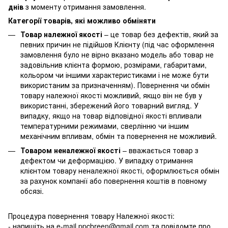
днів
з моменту отримання замовлення.
Категорії товарів, які можливо обміняти
Товар належної якості
– це товар без дефектів, який за
певних причин не підійшов Клієнту (під час оформлення
замовлення було не вірно вказано модель або товар не
задовільнив клієнта формою, розмірами, габаритами,
кольором чи іншими характеристиками і не може бути
використаним за призначенням). Повернення чи обмін
товару належної якості можливий, якщо він не був у
використанні, збережений його товарний вигляд. У
випадку, якщо на товар відповідної якості впливали
температурними режимами, сверлінню чи іншим
механічним впливам, обмін та повернення не можливий.
Товаром неналежної якості
– вважається товар з
дефектом чи деформацією. У випадку отримання
клієнтом товару неналежної якості, оформлюється обмін
за рахунок компанії або повернення коштів в повному
обсязі.
Процедура повернення товару Належної якості:
- напишіть на e-mail ppcbreen@gmail.com та повідомте про