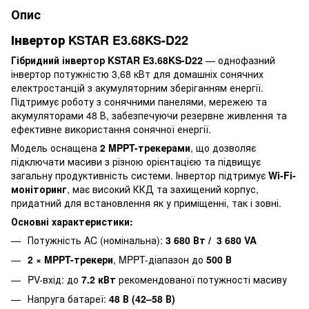
Опис
Інвертор
KSTAR E3.68KS-D22
Гібридний інвертор KSTAR E3.68KS-D22
— однофазний
інвертор потужністю 3,68 кВт для домашніх сонячних
електростанцій з акумуляторним зберіганням енергії.
Підтримує роботу з сонячними панелями, мережею та
акумуляторами 48 В, забезпечуючи резервне живлення та
ефективне використання сонячної енергії.
Модель оснащена
2 MPPT-трекерами
, що дозволяє
підключати масиви з різною орієнтацією та підвищує
загальну продуктивність системи. Інвертор підтримує
Wi-Fi-
моніторинг
, має високий ККД та захищений корпус,
придатний для встановлення як у приміщенні, так і зовні.
Основні характеристики:
Потужність AC (номінальна):
3 680
Вт / 3 680 VA
2 × MPPT-трекери
, MPPT-діапазон до
500 В
PV-вхід: до
7.2
кВт
рекомендованої потужності масиву
Напруга батареї:
48 В (42–58 В)