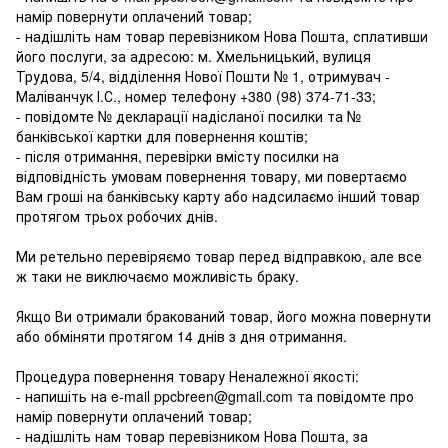
намір повернути оплачений товар;
- надішліть нам товар перевізником Нова Пошта, сплативши
його послуги, за адресою: м. Хмельницький, вулиця
Трудова, 5/4, відділення Нової Пошти № 1, отримувач -
Маліванчук І.С., номер телефону
+380 (98) 374-71-33
;
- повідомте № декларації надісланої посилки та №
банківської картки для повернення коштів;
- після отримання, перевірки вмісту посилки на
відповідність умовам повернення товару, ми повертаємо
Вам гроші на банківську карту або надсилаємо інший товар
протягом трьох робочих днів.
Ми ретельно перевіряємо товар перед відправкою, але все
ж таки не виключаємо можливість браку.
Якщо Ви отримали бракований товар, його можна повернути
або обміняти протягом 14 днів з дня отримання.
Процедура повернення товару Неналежної якості:
- напишіть на e-mail ppcbreen@gmail.com та повідомте про
намір повернути оплачений товар;
- надішліть нам товар перевізником Нова Пошта, за