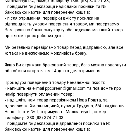
Маліванчук І.С., номер телефону
+380 (98) 374-71-33
;
- повідомте № декларації надісланої посилки та №
банківської картки для повернення коштів;
- після отримання, перевірки вмісту посилки на
відповідність умовам повернення товару, ми повертаємо
Вам гроші на банківську карту або надсилаємо інший товар
протягом трьох робочих днів.
Ми ретельно перевіряємо товар перед відправкою, але все
ж таки не виключаємо можливість браку.
Якщо Ви отримали бракований товар, його можна повернути
або обміняти протягом 14 днів з дня отримання.
Процедура повернення товару Неналежної якості:
- напишіть на e-mail ppcbreen@gmail.com та повідомте про
намір повернути оплачений товар;
- надішліть нам товар перевізником Нова Пошта, за
адресою: м. Хмельницький, вулиця Трудова, 5/4, відділення
Нової Пошти № 1, отримувач - Маліванчук І., номер
телефону
+380 (98) 374-71-33
.
- повідомте № декларації відправленої посилки та №
банківської картки для повернення коштів;