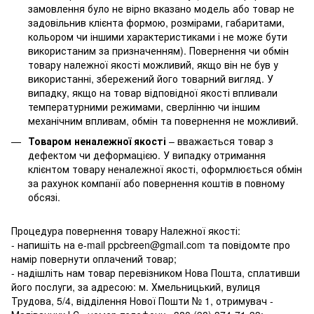
замовлення було не вірно вказано модель або товар не
задовільнив клієнта формою, розмірами, габаритами,
кольором чи іншими характеристиками і не може бути
використаним за призначенням). Повернення чи обмін
товару належної якості можливий, якщо він не був у
використанні, збережений його товарний вигляд. У
випадку, якщо на товар відповідної якості впливали
температурними режимами, сверлінню чи іншим
механічним впливам, обмін та повернення не можливий.
Товаром неналежної якості
– вважається товар з
дефектом чи деформацією. У випадку отримання
клієнтом товару неналежної якості, оформлюється обмін
за рахунок компанії або повернення коштів в повному
обсязі.
Процедура повернення товару Належної якості:
- напишіть на e-mail ppcbreen@gmail.com та повідомте про
намір повернути оплачений товар;
- надішліть нам товар перевізником Нова Пошта, сплативши
його послуги, за адресою: м. Хмельницький, вулиця
Трудова, 5/4, відділення Нової Пошти № 1, отримувач -