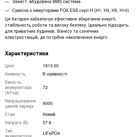
Захист: вбудована BMS система
Сумісна з інверторами FOX ESS серії H (H1, H3, H5, H10)
Ця батарея забезпечує ефективне зберігання енергії,
стабільність роботи та високу безпеку. Ідеально підходить
для приватних будинків, бізнесу та сонячних
електростанцій, де потрібне накопичення енергії.
Характеристики
Ціна
1813.00
Наявність
В наявності
Ємність
акумулятора
72
(А/год)
Напрацювання
6000
циклів заряду
Стан
Новий
Напруга (В)
57.6
Тип
LiFePO4
акумулятора